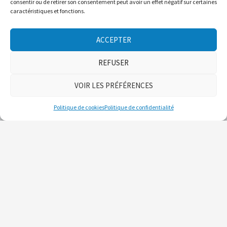
consentir ou de retirer son consentement peut avoir un effet négatif sur certaines
caractéristiques et fonctions.
ACCEPTER
REFUSER
VOIR LES PRÉFÉRENCES
Politique de cookies
Politique de confidentialité
ABONNEZ-VOUS
POUR RECEVOIR NOS COMMUNICATIONS (BULLETIN
D'AVALANCHE, INFOLETTRE)