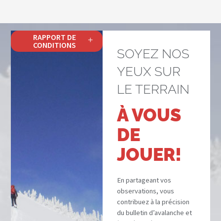
RAPPORT DE
CONDITIONS
SOYEZ NOS
YEUX SUR
LE TERRAIN
À VOUS
DE
JOUER!
En partageant vos
observations, vous
contribuez à la précision
du bulletin d’avalanche et