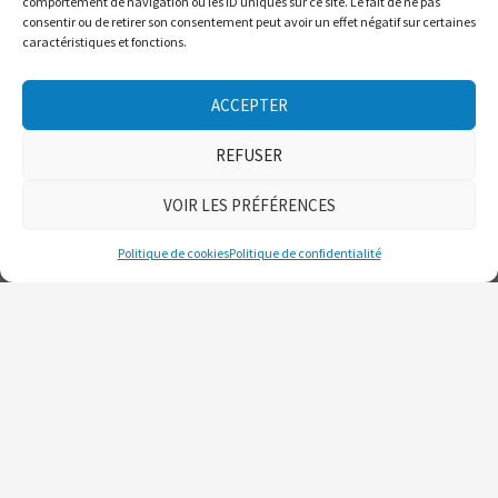
comportement de navigation ou les ID uniques sur ce site. Le fait de ne pas
consentir ou de retirer son consentement peut avoir un effet négatif sur certaines
caractéristiques et fonctions.
ACCEPTER
REFUSER
VOIR LES PRÉFÉRENCES
Politique de cookies
Politique de confidentialité
CONTACTEZ-NOUS
info@avalanchequebec.ca
+14187635315