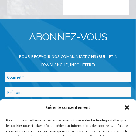
ABONNEZ-VOUS
POUR RECEVOIR NOS COMMUNICATIONS (BULLETIN
D'AVALANCHE, INFOLETTRE)
Gérer le consentement
Pour offrir les meilleures expériences, nous utilisons des technologies telles que
J’accepte de recevoir les communications d’Avalanche Québec (bulletins
d’avalanche, infolettres, offres et promotions). Mon consentement est sollicité par
les cookies pour stocker et/ou accéder aux informations des appareils. Le fait de
Avalanche Québec. Je peux retirer mon consentement en tout temps. Pour obtenir
consentir à ces technologies nous permettra de traiter des données telles que le
plus de renseignements, veuillez consulter la
Politique de confidentialité