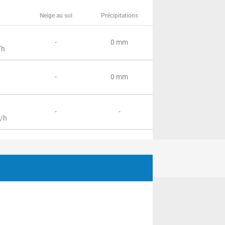
Neige au sol
Précipitations
-
0 mm
/h
-
0 mm
-
-
m/h