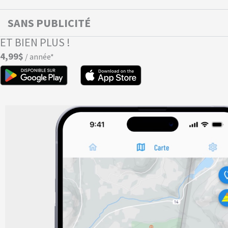
SANS PUBLICITÉ
ET BIEN PLUS !
4,99$
/ année*