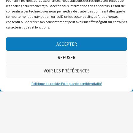
Pour offrir les meilleures expériences, nous utilisons des technologies telles que
les cookies pour stocker et/ou accéder aux informations des appareils. Le fait de
consentir à ces technologies nous permettra de traiter des données telles que le
comportement de navigation ou les ID uniques sur ce site. Le fait de ne pas
consentir ou de retirer son consentement peut avoir un effet négatif sur certaines
caractéristiques et fonctions.
ACCEPTER
J’accepte de recevoir les communications d’Avalanche Québec (bulletins
d’avalanche, infolettres, offres et promotions). Mon consentement est sollicité par
Avalanche Québec. Je peux retirer mon consentement en tout temps. Pour obtenir
REFUSER
plus de renseignements, veuillez consulter la
Politique de confidentialité
VOIR LES PRÉFÉRENCES
Politique de cookies
Politique de confidentialité