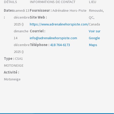
DÉTAILS
INFORMATIONS DE CONTACT
LIEU
Dates
samedi 13
Fournisseur :
Adrénaline Hors-Piste
Rimouski,
:
décembre
Site Web :
QC,
2025 ()
https://www.adrenalinehorspiste.com/
Canada
dimanche
Courriel :
Voir sur
14
info@adrenalinehorspiste.com
Google
décembre
Téléphone :
418 764-6173
Maps
2025 ()
Type :
CSA1
MOTONEIGE
Activité :
Motoneige