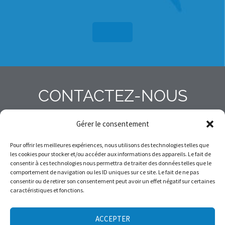
CONTACTEZ-NOUS
Gérer le consentement
Pour offrir les meilleures expériences, nous utilisons des technologies telles que
info@avalanchequebec.ca
les cookies pour stocker et/ou accéder aux informations des appareils. Le fait de
consentir à ces technologies nous permettra de traiter des données telles que le
comportement de navigation ou les ID uniques sur ce site. Le fait de ne pas
+14187635315
consentir ou de retirer son consentement peut avoir un effet négatif sur certaines
caractéristiques et fonctions.
Pour que la montagne en hiver demeure un terrain de jeu sécuritaire.
ACCEPTER