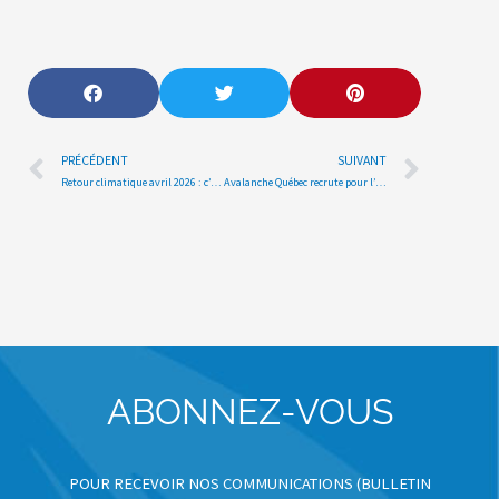
Précédent
Suiva
PRÉCÉDENT
SUIVANT
Retour climatique avril 2026 : c’est déjà la fin !
Avalanche Québec recrute pour l’automne 2026
ABONNEZ-VOUS
POUR RECEVOIR NOS COMMUNICATIONS (BULLETIN