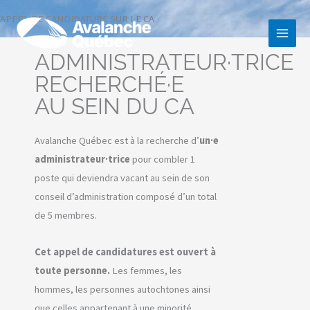
Aller
APPEL DE CANDIDATURE SUR LE CA
au
contenu
ADMINISTRATEUR·TRICE
RECHERCHÉ·E
AU SEIN DU CA
Avalanche Québec est à la recherche d’
un·e
administrateur·trice
pour combler 1
poste qui deviendra vacant au sein de son
conseil d’administration composé d’un total
de 5 membres.
Cet appel de candidatures est ouvert à
toute personne.
Les femmes, les
hommes, les personnes autochtones ainsi
que celles appartenant à une minorité