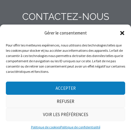
CONTACTEZ-NOUS
Gérer le consentement
Pour offrir les meilleures expériences, nous utilisons des technologies telles que
info@avalanchequebec.ca
les cookies pour stocker et/ou accéder aux informations des appareils. Le fait de
consentir à ces technologies nous permettra de traiter des données telles que le
comportement de navigation ou les ID uniques sur ce site. Le fait de ne pas
+14187635315
consentir ou de retirer son consentement peut avoir un effet négatif sur certaines
caractéristiques et fonctions.
Pour que la montagne en hiver demeure un terrain de jeu sécuritaire.
ACCEPTER
REFUSER
Copyright © 2026 Avalanche Québec.
VOIR LES PRÉFÉRENCES
Politique de cookies
Politique de confidentialité